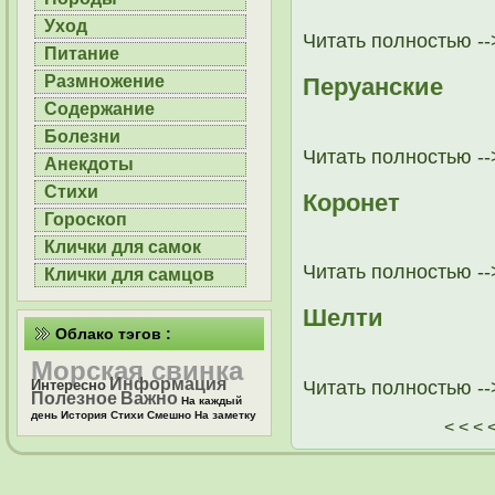
Уход
Читать полностью --
Питание
Размножение
Перуанские
Содержание
Болезни
Читать полностью --
Анекдоты
Стихи
Коронет
Гороскоп
Клички для самок
Читать полностью --
Клички для самцов
Шелти
Облако тэгов :
Морская свинка
Информация
Читать полностью --
Интересно
Полезное
Важно
На каждый
день
История
Стихи
Смешно
На заметку
< < <