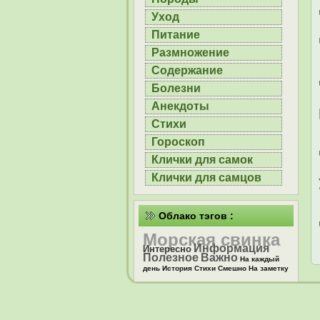
Уход
Питание
Размножение
Содержание
Болезни
Анекдоты
Стихи
Гороскоп
Клички для самок
Клички для самцов
Облако тэгов :
Морская свинка
Информация
Интересно
Полезное
Важно
На каждый
день
История
Стихи
Смешно
На заметку