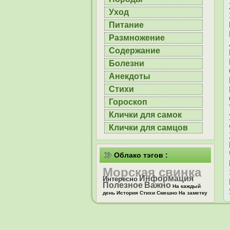
Уход
Питание
Размножение
Содержание
Болезни
Анекдоты
Стихи
Гороскоп
Клички для самок
Клички для самцов
Облако тэгов :
Морская свинка
Информация
Интересно
Полезное
Важно
На каждый
день
История
Стихи
Смешно
На заметку