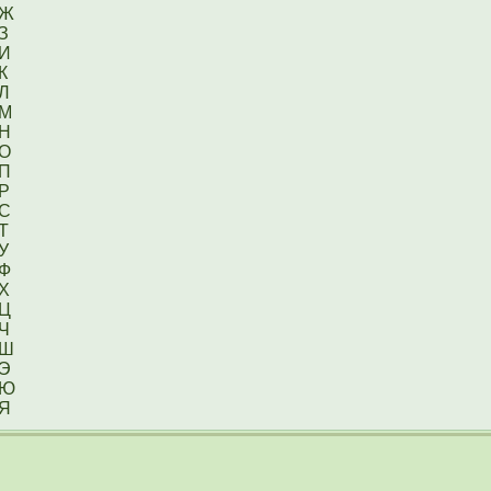
Ж
З
И
К
Л
М
Н
О
П
Р
С
Т
У
Ф
Х
Ц
Ч
Ш
Э
Ю
Я