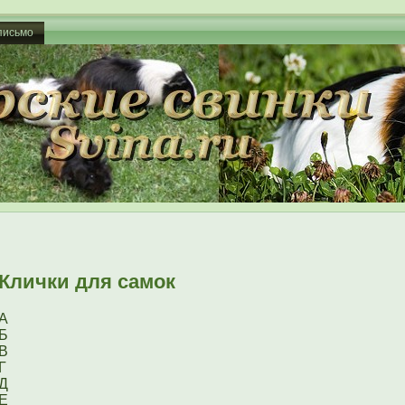
письмо
Клички для самок
А
Б
B
Г
Д
Е