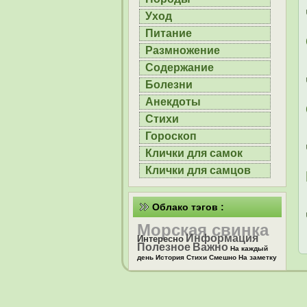
Уход
Питание
Размножение
Содержание
Болезни
Анекдоты
Стихи
Гороскоп
Клички для самок
Клички для самцов
Облако тэгов :
Морская свинка
Информация
Интересно
Полезное
Важно
На каждый
день
История
Стихи
Смешно
На заметку