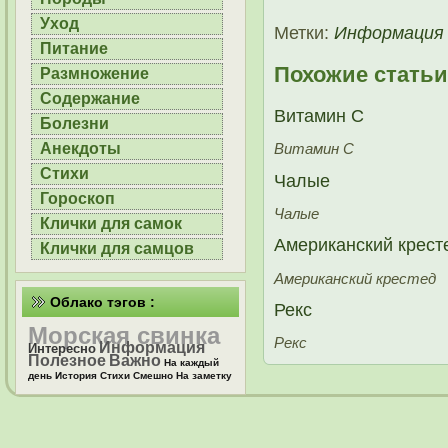
Уход
Метки:
Информация
Питание
Похожие статьи
Размножение
Содержание
Витамин С
Болезни
Анекдоты
Витамин С
Стихи
Чалые
Гороскоп
Чалые
Клички для самок
Американский крест
Клички для самцов
Американский крестед
Облако тэгов :
Рекс
Морская свинка
Рекс
Информация
Интересно
Полезное
Важно
На каждый
день
История
Стихи
Смешно
На заметку