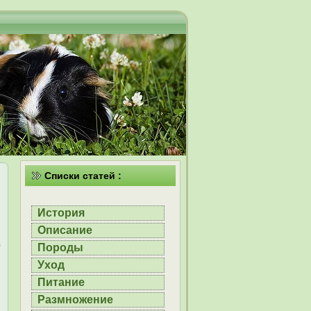
Списки статей :
История
Описание
о
Породы
.
Уход
и
Питание
Размножение