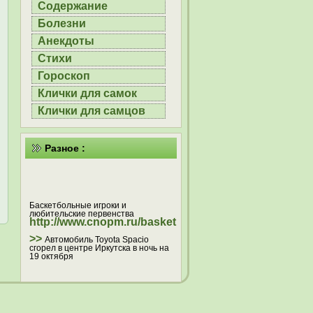
Содержание
Болезни
Анекдоты
Стихи
Гороскоп
Клички для самок
Клички для самцов
Разное :
Баскетбольные игроки и
любительские первенства
http://www.cnopm.ru/basketball
>>
Автомобиль Toyota Spacio
сгорел в центре Иркутска в ночь на
19 октября