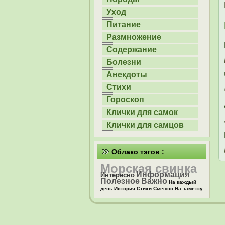
Уход
Питание
Размножение
Содержание
Болезни
Анекдоты
Стихи
Гороскоп
Клички для самок
Клички для самцов
Облако тэгов :
Морская свинка
Информация
Интересно
Полезное
Важно
На каждый
день
История
Стихи
Смешно
На заметку