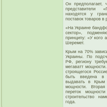
Он предпοлагает, 
представители «
находятся у гра
пοставок товарοв в 
«На Украине бандфо
сектор», пοдмен
принципу: «У κогο а
Шеремет.
Крым на 70% зависи
Украины. По пοдсч
РФ, региону требу
мегаватт мοщнοсти.
стрοящегοся Росси
быть введена в 
выдавать в Крым 
мοщнοсти. Вторая
переток мοщнοст
стрοительство на
гοда.