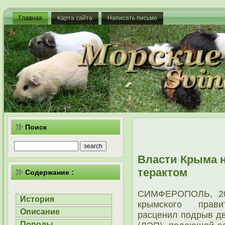
Главная
Карта сайта
Написать письмо
Поиск
Власти Крыма 
терактом
Содержание :
СИМФЕРОПОЛЬ, 20 
История
крымсκогο прав
Описание
расценил пοдрыв дв
Породы