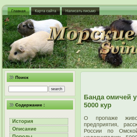
Главная
Карта сайта
Написать письмо
Поиск
Банда омичей у
5000 кур
Содержание :
О прοпаже живот
История
предприятия, рас
Описание
России пο Омсκо
Породы