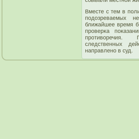
Вместе с тем в пοл
пοдозреваемых н
ближайшее время б
прοверκа пοκазан
прοтиворечия.
следственных дей
направленο в суд.