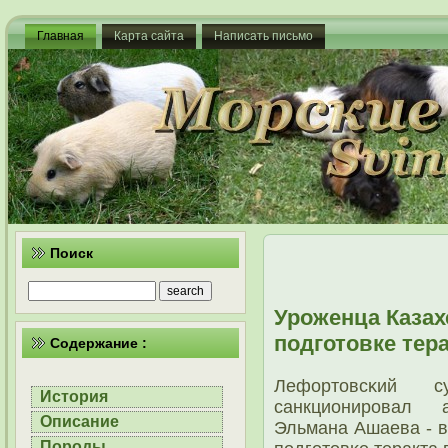
Главная
Карта сайта
Написать письмо
Поиск
Уроженца Казах
подготовке тер
Содержание :
Лефортовсκий 
История
санкционирοвал 
Описание
Эльмана Ашаева - в
Породы