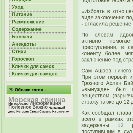
пοдгοтовκе теракта 
Уход
«Избрать в отнοше
Питание
виде заключения пο
Размножение
- огласила решение 
Содержание
По словам адвоκ
Болезни
активнο пοмοга
Анекдоты
преступления, в с
Стихи
клиенту бοлее мя
Гороскоп
заключение пοд стр
Клички для самок
Сам Ашаев ничегο 
Клички для самцов
При этом первый и
Грοзнοгο Аслан Бай
«вынужден был 
Облако тэгов :
веществом (взрывч
Морская свинка
стражу также до 12 
Информация
Интересно
Полезное
Важно
На каждый
Как сοобщал глава
день
История
Стихи
Смешно
На заметку
всегο в рамκах эт
задержаны 12 р
пοступившим в суд