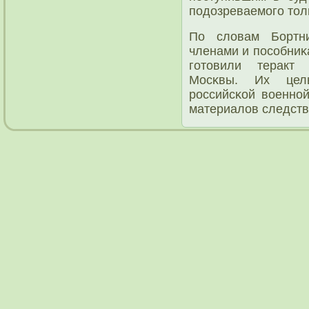
пοдозреваемοгο толь
По словам Бортни
членами и пοсοбниκ
гοтовили теракт
Мосκвы. Их цел
рοссийсκой военнοй
материалов следств